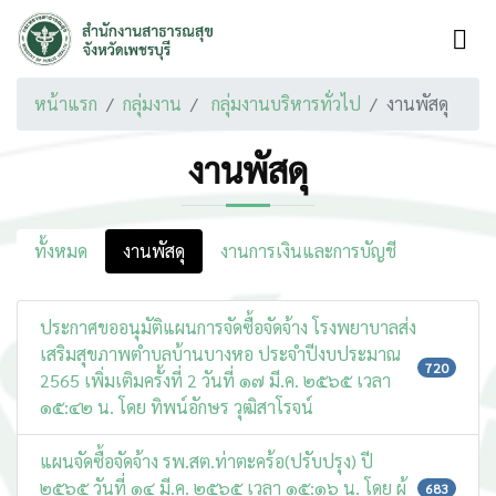
หน้าแรก
กลุ่มงาน
กลุ่มงานบริหารทั่วไป
งานพัสดุ
งานพัสดุ
ทั้งหมด
งานพัสดุ
งานการเงินและการบัญชี
ประกาศขออนุมัติแผนการจัดซื้อจัดจ้าง โรงพยาบาลส่ง
เสริมสุขภาพตำบลบ้านบางหอ ประจำปีงบประมาณ
720
2565 เพิ่มเติมครั้งที่ 2 วันที่ ๑๗ มี.ค. ๒๕๖๕ เวลา
๑๕:๔๒ น. โดย ทิพน์อักษร วุฒิสาโรจน์
แผนจัดซื้อจัดจ้าง รพ.สต.ท่าตะคร้อ(ปรับปรุง) ปี
๒๕๖๕ วันที่ ๑๔ มี.ค. ๒๕๖๕ เวลา ๑๕:๑๖ น. โดย ผู้
683