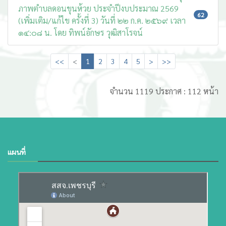
ภาพตำบลดอนขุนห้วย ประจำปีงบประมาณ 2569
62
(เพิ่มเติม/แก้ไข ครั้งที่ 3) วันที่ ๒๒ ก.ค. ๒๕๖๙ เวลา
๑๔:๐๘ น. โดย ทิพน์อักษร วุฒิสาโรจน์
<<
<
1
2
3
4
5
>
>>
จำนวน 1119 ประกาศ : 112 หน้า
แผนที่