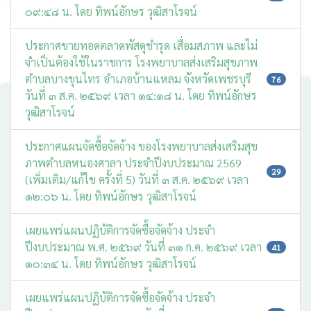
๐๙:๔๘ น. โดย ทิพน์อักษร วุฒิสาโรจน์
ประกาศขายทอดตลาดพัสดุชำรุด เสื่อมสภาพ และไม่
จำเป็นต้องใช้ในราชการ โรงพยาบาลส่งเสริมสุขภาพ
ตำบลบางขุนไทร อำเภอบ้านแหลม จังหวัดเพชรบุรี
76
วันที่ ๓ ส.ค. ๒๕๖๙ เวลา ๑๔:๑๘ น. โดย ทิพน์อักษร
วุฒิสาโรจน์
ประกาศแผนจัดซื้อจัดจ้าง ของโรงพยาบาลส่งเสริมสุข
ภาพตำบลหนองศาลา ประจำปีงบประมาณ 2569
29
(เพิ่มเติม/แก้ไข ครั้งที่ 5) วันที่ ๓ ส.ค. ๒๕๖๙ เวลา
๑๒:๐๖ น. โดย ทิพน์อักษร วุฒิสาโรจน์
เผยแพร่แผนปฏิบัติการจัดซื้อจัดจ้าง ประจำ
ปีงบประมาณ พ.ศ. ๒๕๖๙ วันที่ ๓๑ ก.ค. ๒๕๖๙ เวลา
41
๑๐:๓๔ น. โดย ทิพน์อักษร วุฒิสาโรจน์
เผยแพร่แผนปฏิบัติการจัดซื้อจัดจ้าง ประจำ