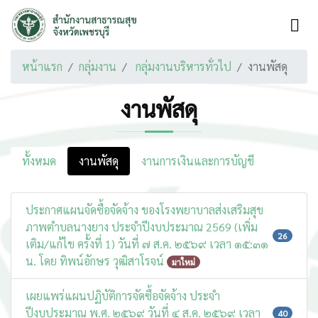
หน้าแรก
กลุ่มงาน
กลุ่มงานบริหารทั่วไป
งานพัสดุ
งานพัสดุ
ทั้งหมด
งานพัสดุ
งานการเงินและการบัญชี
ประกาศแผนจัดซื้อจัดจ้าง ของโรงพยาบาลส่งเสริมสุข
ภาพตำบลนางยาง ประจำปีงบประมาณ 2569 (เพิ่ม
26
เติม/แก้ไข ครั้งที่ 1) วันที่ ๗ ส.ค. ๒๕๖๙ เวลา ๑๕:๓๑
น. โดย ทิพน์อักษร วุฒิสาโรจน์
มาใหม่
เผยแพร่แผนปฏิบัติการจัดซื้อจัดจ้าง ประจำ
ปีงบประมาณ พ.ศ. ๒๕๖๙ วันที่ ๔ ส.ค. ๒๕๖๙ เวลา
40