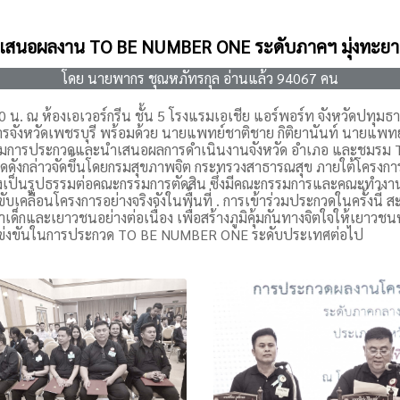
 นำเสนอผลงาน TO BE NUMBER ONE ระดับภาคฯ มุ่งทะยาน
โดย นายพากร ชุณหภัทรกุล อ่านแล้ว 94067 คน
 น. ณ ห้องเอเวอร์กรีน ชั้น 5 โรงแรมเอเชีย แอร์พอร์ท จังหวัดปทุมธา
ารจังหวัดเพชรบุรี พร้อมด้วย นายแพทย์ชาติชาย กิติยานันท์ นายแพท
เข้าร่วมการประกวดและนำเสนอผลการดำเนินงานจังหวัด อำเภอ และชม
ดดังกล่าวจัดขึ้นโดยกรมสุขภาพจิต กระทรวงสาธารณสุข ภายใต้โครง
งเป็นรูปธรรมต่อคณะกรรมการตัดสิน ซึ่งมีคณะกรรมการและคณะทำงา
เคลื่อนโครงการอย่างจริงจังในพื้นที่ . การเข้าร่วมประกวดในครั้งนี้ สะ
ด็กและเยาวชนอย่างต่อเนื่อง เพื่อสร้างภูมิคุ้มกันทางจิตใจให้เยาวช
ารแข่งขันในการประกวด TO BE NUMBER ONE ระดับประเทศต่อไป